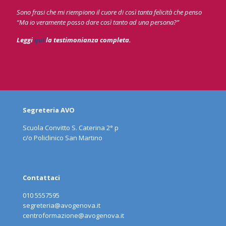
Sono frasi che mi riempiono il cuore di così tanta felicità che penso
“Ma io veramente posso dare così tanto ad una persona?”
Leggi
qui
la testimonianza completa.
Segreteria AVO
Scuola Convitto S. Caterina 2° p
c/o Policlinico San Martino
Contattaci
010 5557595
segreteria@avogenova.it
centroformazione@avogenova.it