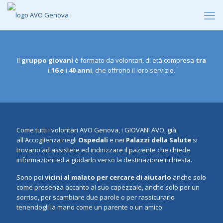
Il
gruppo giovani
è formato da volontari, di età compresa
tra
i 16 e i 40 anni
, che offrono il loro servizio.
Come tutti i volontari AVO Genova, i GIOVANI AVO, già
all'Accoglienza negli
Ospedali
e nei
Palazzi della Salute
si
trovano ad assistere ed indirizzare il paziente che chiede
informazioni ed a guidarlo verso la destinazione richiesta.
Sono poi
vicini al malato
per cercare di aiutarlo
anche solo
come presenza accanto al suo capezzale, anche solo per un
sorriso, per scambiare due parole o per rassicurarlo
tenendogli la mano come un parente o un amico