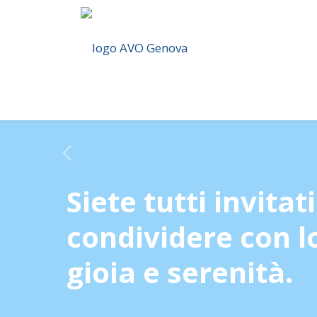
Siete tutti invitati ad asco
Home
Blog
Siete tutti invitati 
Siete tutti invitat
condividere con l
gioia e serenità.