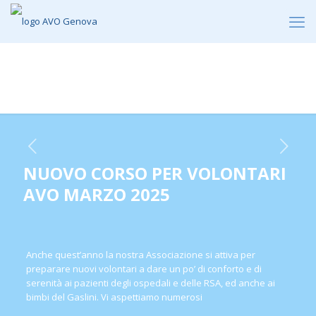
NUOVO CORSO PER VOLONTARI AVO
MARZO 2025
NUOVO CORSO PER VOLONTARI
AVO MARZO 2025
Anche quest’anno la nostra Associazione si attiva per
preparare nuovi volontari a dare un po’ di conforto e di
serenità ai pazienti degli ospedali e delle RSA, ed anche ai
bimbi del Gaslini. Vi aspettiamo numerosi