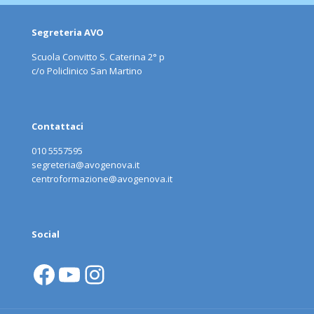
Segreteria AVO
Scuola Convitto S. Caterina 2° p
c/o Policlinico San Martino
Contattaci
010 5557595
segreteria@avogenova.it
centroformazione@avogenova.it
Social
Facebook
YouTube
Instagram